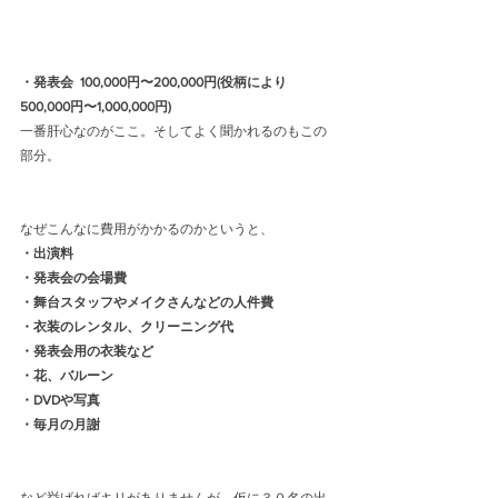
・発表会  100,000円〜200,000円(役柄により
500,000円〜1,000,000円)
一番肝心なのがここ。そしてよく聞かれるのもこの
部分。
なぜこんなに費用がかかるのかというと、
・出演料
・発表会の会場費
・舞台スタッフやメイクさんなどの人件費
・衣装のレンタル、クリーニング代
・発表会用の衣装など
・花、バルーン
・DVDや写真
・毎月の月謝
など挙げればキリがありませんが、仮に３０名の出