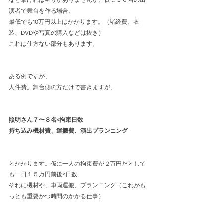
演者で舞台を作る場合、
最低でも10万円以上はかかります。（諸経費、衣
装、DVDや写真の購入などは抜き）
これは仕方ない部分もあります。
ある例ですが、
人件費。舞台側の方だけで書きますが、
照明さん７〜８名×拘束日数
持ち込み機材費、運搬費、演出プランニング
とかかります。仮に一人の拘束費が２万円だとして
も一日１５万円前後×日数
それに機材や、車両運搬、プランニング（これがも
っとも重要かつ時間のかかる仕事）