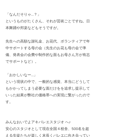
「なんだそりゃ…？」
というものがたくさん、それが芸術ごとですね。日
本舞踊や邦楽などもそうですが。
先生への高額な謝礼金、お花代、ボランティアで年
中サポートする母の会（先生のお花も母の会で準
備、発表会の会費や制作的な面もお母さん方が有志
でサポートなど）。
「おかしいなー…」
という現状の中で、一般的な感覚、本当にどうして
もかかってしまう必要な面だけをを追求し提示して
いった結果が弊社の価格帯への実現に繋がったので
す。
みんなおいでよアキバレエスタジオ へ♪
安心のスタジオとして現在全国４校舎、500名を超
える生徒たちが楽しく末長くバレエに向き合ってい