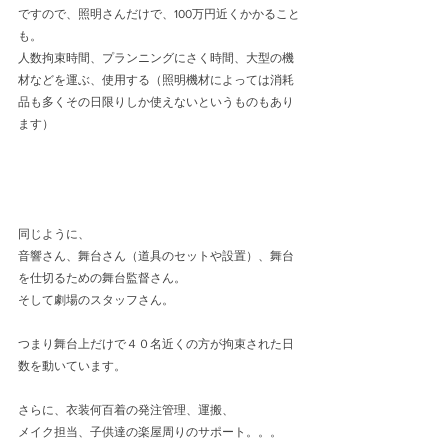
ですので、照明さんだけで、100万円近くかかること
も。
人数拘束時間、プランニングにさく時間、大型の機
材などを運ぶ、使用する（照明機材によっては消耗
品も多くその日限りしか使えないというものもあり
ます）
同じように、
音響さん、舞台さん（道具のセットや設置）、舞台
を仕切るための舞台監督さん。
そして劇場のスタッフさん。
つまり舞台上だけで４０名近くの方が拘束された日
数を動いています。
さらに、衣装何百着の発注管理、運搬、
メイク担当、子供達の楽屋周りのサポート。。。