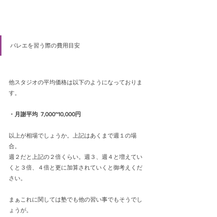
バレエを習う際の費用目安
他スタジオの平均価格は以下のようになっておりま
す。
・月謝平均  7,000~10,000円
以上が相場でしょうか。上記はあくまで週１の場
合。
週２だと上記の２倍くらい。週３、週４と増えてい
くと３倍、４倍と更に加算されていくと御考えくだ
さい。
まぁこれに関しては塾でも他の習い事でもそうでし
ょうが。