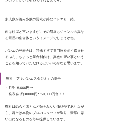
ンのプロがいて初めて作れる訳です。
多人数が絡み多数の要素が絡むバレエも一緒。
餅は餅屋と言いますが。その餅屋もジャンルの異な
る餅屋の集合体というイメージでしょうかね。
バレエの発表会は、特殊すぎて専門家を多く絡ませ
るぶん、ちょっと舞台制作は、異色の習い事という
ことを知っていただけるといいのかなと思います。 
弊社「アキバレエスタジオ」の場合
・月謝  5,000円〜
・発表会  約30000円〜50,000円台！！
弊社は恐らくほとんど類をみない価格帯でありなが
ら、舞台は本物のプロのスタッフが造り、豪華に思
い出になるものを毎年提供しています。