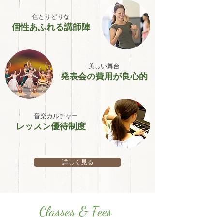
色とりどりな
個性あふれる講師陣
美しい舞台
発表会の費用が良心的
音楽カルチャー
レッスン優待制度
詳しく見る
Classes & Fees