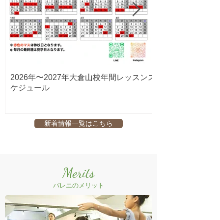
2026年〜2027年大倉山校年間レッスンス
株式会社Peby S
ケジュール
ついて
新着情報一覧はこちら
Merits
バレエのメリット