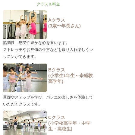
クラス＆料金
Aクラス
(3歳〜年長さん)
協調性、感受性豊かな心を養います。
ストレッチやお辞儀の仕方などを取り入れ楽しくレ
ッスンができます。
Bクラス
(小学生1年生～未経験
高学年)
基礎やステップを学び、バレエの楽しさを体験して
いただくクラスです。
Cクラス
(小学校高学年・中学
生・高校生)