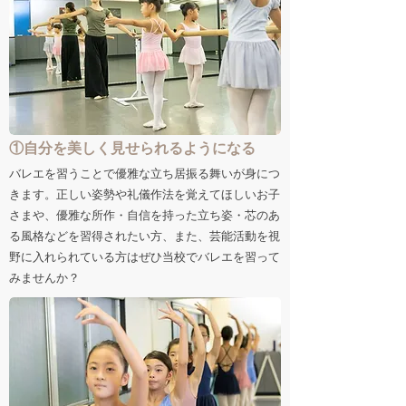
①自分を美しく見せられるようになる
バレエを習うことで優雅な立ち居振る舞いが身につ
きます。正しい姿勢や礼儀作法を覚えてほしいお子
さまや、優雅な所作・自信を持った立ち姿・芯のあ
る風格などを習得されたい方、また、芸能活動を視
野に入れられている方はぜひ当校でバレエを習って
みませんか？