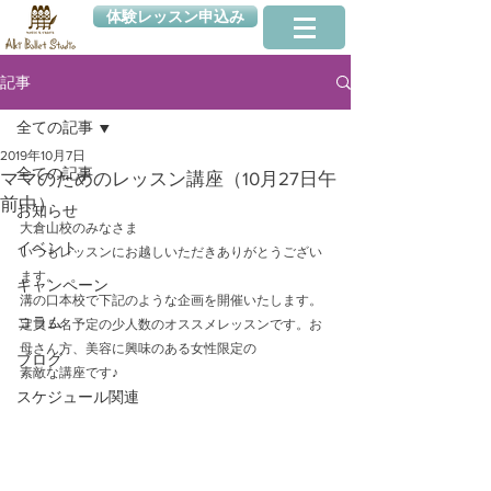
体験レッスン申込み
記事
全ての記事
2019年10月7日
全ての記事
ママのためのレッスン講座（10月27日午
前中）
お知らせ
大倉山校のみなさま
イベント
いつもレッスンにお越しいただきありがとうござい
ます。
キャンペーン
溝の口本校で下記のような企画を開催いたします。
コラム
定員５名予定の少人数のオススメレッスンです。お
母さん方、美容に興味のある女性限定の
ブログ
素敵な講座です♪
スケジュール関連