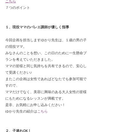
こちら
７つのポイント
１、現役ママのバレエ講師が優しく指導
今回企画を担当しますゆかり先生は、１歳の男の子
の現役ママ。
みなさんのことを想い、この日のために一生懸命プ
ランを考えていただきました。
ママの皆様と同じ気持ちを共有できるので、安心し
て受講ください♪
またこの企画は女性であればどなたでも参加可能で
すので、
ママだけでなく、美容に興味のある大人女性の皆様
にもためになるレッスンが満載です。
是非、お気軽にお申し込みください！
ゆかり先生の紹介は
こちら
２、子連れOK！