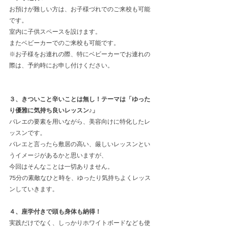
お預けが難しい方は、お子様づれでのご来校も可能
です。
室内に子供スペースを設けます。
またベビーカーでのご来校も可能です。
※お子様をお連れの際、特にベビーカーでお連れの
際は、予約時にお申し付けください。
３、きついこと辛いことは無し！テーマは「ゆった
り優雅に気持ち良いレッスン♪」
バレエの要素を用いながら、美容向けに特化したレ
ッスンです。
バレエと言ったら敷居の高い、厳しいレッスンとい
うイメージがあるかと思いますが、
今回はそんなことは一切ありません。
75分の素敵なひと時を、ゆったり気持ちよくレッス
ンしていきます。
４、座学付きで頭も身体も納得！
実践だけでなく、しっかりホワイトボードなども使