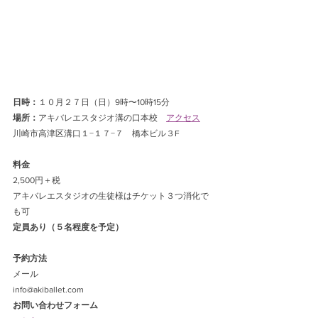
日時：
１０月２７日（日）9時〜10時15分
場所：
アキバレエスタジオ溝の口本校　
アクセス
川崎市高津区溝口１−１７−７　橋本ビル３F
料金
2,500円＋税
アキバレエスタジオの生徒様はチケット３つ消化で
も可
定員あり（５名程度を予定）
予約方法
メール
info@akiballet.com
お問い合わせフォーム