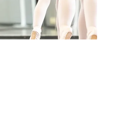
2/21開催お勧め教育系無
※（会場は溝の
料オンラインイベント
劇団四季出身 
「自学のススメ」のお知
教える【本格】
らせ
カル体験レッスン
日開催 予約募集
アキバレエスタジオでは、
体験レッスンを実施
中
です！
まずは体験して楽しんでください。
お問い合わせ、ご予約の上、お気軽にご参加く
ださい。
体験レッスン詳細はこちら
Links
関連リンク