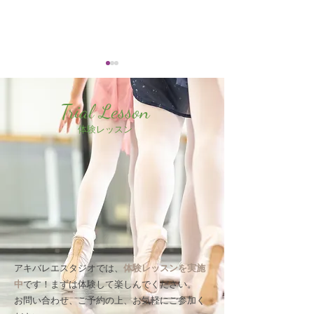
Trial Lesson
体験レッスン
大倉山校冬休みのお知ら
日曜Aクラスに
せ
増設されました(日
クラス)
アキバレエスタジオでは、
体験レッスンを実施
中
です！
まずは体験して楽しんでください。
お問い合わせ、ご予約の上、お気軽にご参加く