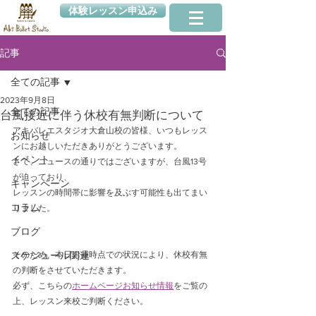
体験レッスン申込み
記事
全ての記事
2023年9月8日
全ての記事
台風接近に伴う休校有無判断について
アキバレエスタジオ大倉山校の皆様、いつもレッス
お知らせ
ンにお越しいただきありがとうございます。
イベント
さて、ニュースの通りではございますが、台風13号
が迫っており、
キャンペーン
レッスンの時間帯に影響を及ぶす可能性も出てまい
コラム
りました。
ブログ
スケジュール関連
そのため、本日お昼時点での状況により、休校有無
の判断をさせていただきます。
必ず、こちらの
ホームページお知らせ情報
をご覧の
上、レッスン来校ご判断ください。